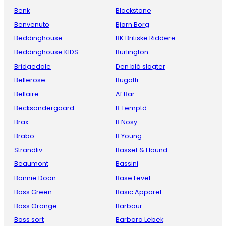
Benk
Blackstone
Benvenuto
Bjørn Borg
Beddinghouse
BK Britiske Riddere
Beddinghouse KIDS
Burlington
Bridgedale
Den blå slagter
Bellerose
Bugatti
Bellaire
Af Bar
Becksondergaard
B Temptd
Brax
B Nosy
Brabo
B Young
Strandliv
Basset & Hound
Beaumont
Bassini
Bonnie Doon
Base Level
Boss Green
Basic Apparel
Boss Orange
Barbour
Boss sort
Barbara Lebek