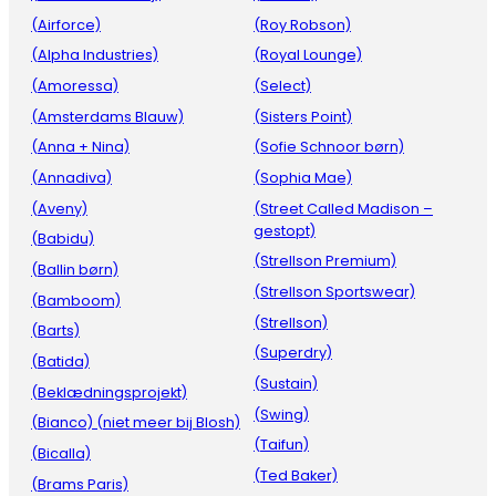
(Airforce)
(Roy Robson)
(Alpha Industries)
(Royal Lounge)
(Amoressa)
(Select)
(Amsterdams Blauw)
(Sisters Point)
(Anna + Nina)
(Sofie Schnoor børn)
(Annadiva)
(Sophia Mae)
(Aveny)
(Street Called Madison –
gestopt)
(Babidu)
(Strellson Premium)
(Ballin børn)
(Strellson Sportswear)
(Bamboom)
(Strellson)
(Barts)
(Superdry)
(Batida)
(Sustain)
(Beklædningsprojekt)
(Swing)
(Bianco) (niet meer bij Blosh)
(Taifun)
(Bicalla)
(Ted Baker)
(Brams Paris)