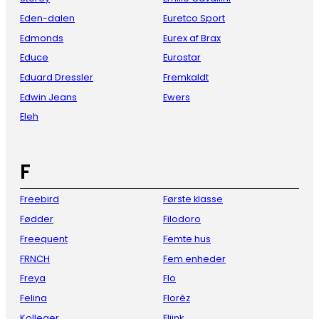
Eden-dalen
Euretco Sport
Edmonds
Eurex af Brax
Educe
Eurostar
Eduard Dressler
Fremkaldt
Edwin Jeans
Ewers
Eleh
F
Freebird
Første klasse
Fødder
Filodoro
Freequent
Femte hus
FRNCH
Fem enheder
Freya
Flo
Felina
Florèz
Kolleger
Fliink