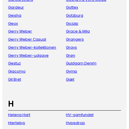
Gardeur
Gottex
Geisha
Gotzburg
Geox
Gozzip
Gerry Weber
Grace & Mila
Gerry Weber Casual
Grangers
Gerry Weber-kollektionen
Grays
Gerry Weber-udgave
Grøn
Gestuz
Guldgarn Denim
Giacomo
Gymp
Gil Bret
Gæt
H
Helena Hart
HV-samfundet
Hjertekys
Hypedrop