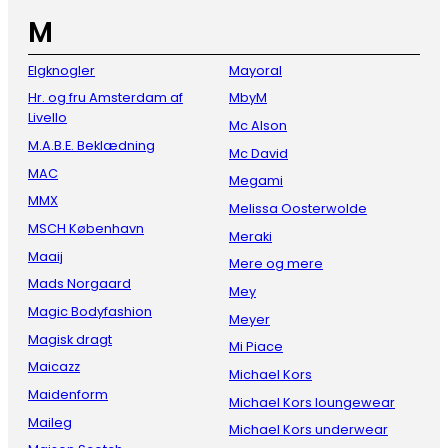
M
Elgknogler
Mayoral
Hr. og fru Amsterdam af
MbyM
Livello
Mc Alson
M.A.B.E. Beklædning
Mc David
MAC
Megami
MMX
Melissa Oosterwolde
MSCH København
Meraki
Maaij
Mere og mere
Mads Norgaard
Mey
Magic Bodyfashion
Meyer
Magisk dragt
Mi Piace
Maicazz
Michael Kors
Maidenform
Michael Kors loungewear
Maileg
Michael Kors underwear