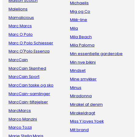
Maison Scotch
Michaelis
Malelions
Mig og Co
Mamalicious
Mikk-line
Marc Marcs
Mila
Marc O Polo
Mila Beach
Marc O Polo Schiesser
Mila Paloma
Marc O'Polo Essenza
Min essentielle garderobe
MarcCain
Min nye bikini
MarcCain Skønhed
Mindset
MarcCain Sport
Mine smykker
MarcCain taske og sko
Minus
MarcCain-samlinger
Miradonna
MarcCain-tilføjelser
Mirakel af denim
MarcMarcs
Mirakeldragt
Marco Manzini
Miss Y loves Yoek
Marco Tozzi
Mit brand
Marie Stella Maris