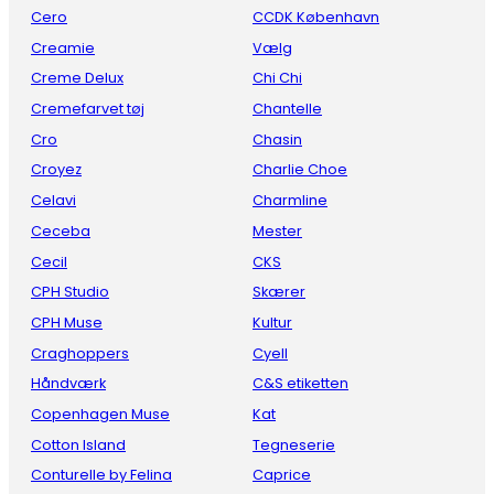
Cero
CCDK København
Creamie
Vælg
Creme Delux
Chi Chi
Cremefarvet tøj
Chantelle
Cro
Chasin
Croyez
Charlie Choe
Celavi
Charmline
Ceceba
Mester
Cecil
CKS
CPH Studio
Skærer
CPH Muse
Kultur
Craghoppers
Cyell
Håndværk
C&S etiketten
Copenhagen Muse
Kat
Cotton Island
Tegneserie
Conturelle by Felina
Caprice