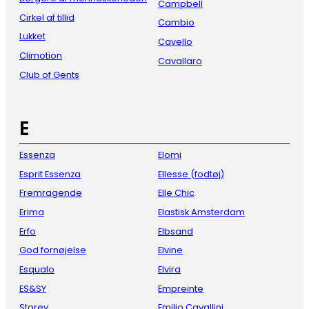
Campbell
Cirkel af tillid
Cambio
Lukket
Cavello
Climotion
Cavallaro
Club of Gents
E
Essenza
Elomi
Esprit Essenza
Ellesse (fodtøj)
Fremragende
Elle Chic
Erima
Elastisk Amsterdam
Erfo
Elbsand
God fornøjelse
Elvine
Esqualo
Elvira
ES&SY
Empreinte
Storey
Emilio Cavallini