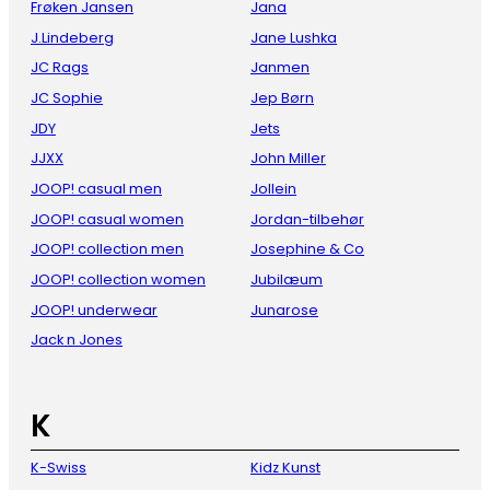
Frøken Jansen
Jana
J.Lindeberg
Jane Lushka
JC Rags
Janmen
JC Sophie
Jep Børn
JDY
Jets
JJXX
John Miller
JOOP! casual men
Jollein
JOOP! casual women
Jordan-tilbehør
JOOP! collection men
Josephine & Co
JOOP! collection women
Jubilæum
JOOP! underwear
Junarose
Jack n Jones
K
K-Swiss
Kidz Kunst