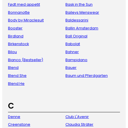
Født med appetit
Bask in the Sun
Bonnanotte
Baileys Menswear
Body by Miraclesuit
Baldessarini
Booster
Ballin Amsterdam
Birdland
Ball Original
Birkenstock
Babolat
Bilou
Bahner
Bianco (Bestseller)
Bampidano
Blend
Bauer
Blend She
Baum und Pferdgarten
Blend He
C
Denne
Club L'Avenir
Creenstone
Claudia Sträter