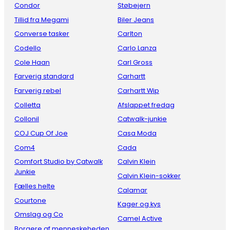
Condor
Støbejern
Tillid fra Megami
Biler Jeans
Converse tasker
Carlton
Codello
Carlo Lanza
Cole Haan
Carl Gross
Farverig standard
Carhartt
Farverig rebel
Carhartt Wip
Colletta
Afslappet fredag
Collonil
Catwalk-junkie
COJ Cup Of Joe
Casa Moda
Com4
Cada
Comfort Studio by Catwalk
Calvin Klein
Junkie
Calvin Klein-sokker
Fælles helte
Calamar
Courtone
Kager og kys
Omslag og Co
Camel Active
Borgere af menneskeheden