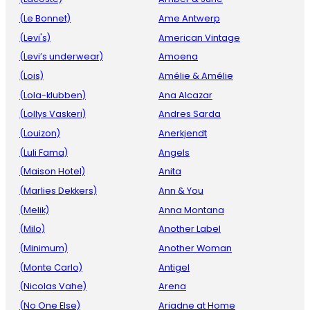
(Le Bonnet)
Ame Antwerp
(Levi's)
American Vintage
(Levi’s underwear)
Amoena
(Lois)
Amélie & Amélie
(Lola-klubben)
Ana Alcazar
(Lollys Vaskeri)
Andres Sarda
(Louizon)
Anerkjendt
(Luli Fama)
Angels
(Maison Hotel)
Anita
(Marlies Dekkers)
Ann & You
(Melik)
Anna Montana
(Milo)
Another Label
(Minimum)
Another Woman
(Monte Carlo)
Antigel
(Nicolas Vahe)
Arena
(No One Else)
Ariadne at Home