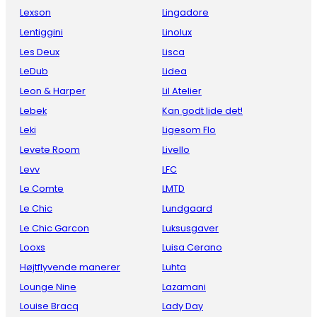
Lexson
Lingadore
Lentiggini
Linolux
Les Deux
Lisca
LeDub
Lidea
Leon & Harper
Lil Atelier
Lebek
Kan godt lide det!
Leki
Ligesom Flo
Levete Room
Livello
Levv
LFC
Le Comte
LMTD
Le Chic
Lundgaard
Le Chic Garcon
Luksusgaver
Looxs
Luisa Cerano
Højtflyvende manerer
Luhta
Lounge Nine
Lazamani
Louise Bracq
Lady Day