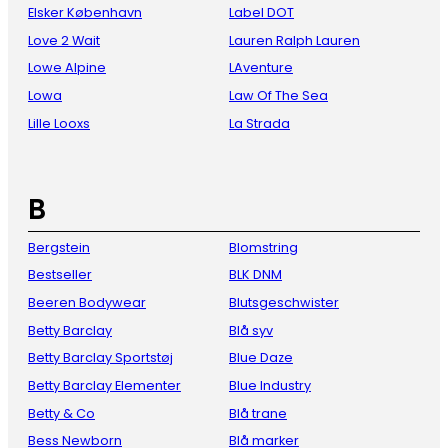
Elsker København
Label DOT
Love 2 Wait
Lauren Ralph Lauren
Lowe Alpine
LAventure
Lowa
Law Of The Sea
Lille Looxs
La Strada
B
Bergstein
Blomstring
Bestseller
BLK DNM
Beeren Bodywear
Blutsgeschwister
Betty Barclay
Blå syv
Betty Barclay Sportstøj
Blue Daze
Betty Barclay Elementer
Blue Industry
Betty & Co
Blå trane
Bess Newborn
Blå marker