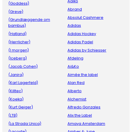
Aaiko
(Goddess)
Abrand
(Greve)
Absolut Cashmere
(Grundlæggende om
bambus)
Adidas
(Hatland)
Adidas Hockey
(Herrlicher)
Adidas Padel
(I morgen)
Adidas by Schiesser
(Iceberg)
Afdeling
(Jacob Cohen)
Ai&Ko
(Janira)
Aimée the label
(Karl Lagerfeld)
Alan Red
(Killtec)
Alberto
(Koeka)
Alchemist
(Kurt Geiger)
Alfredo Gonzales
(LTB)
Alix the Label
(La Strada Unica)
Amaya Amsterdam
(Lacoste)
Amber & June