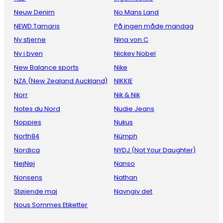
Neuw Denim
No Mans Land
NEWD.Tamaris
På ingen måde mandag
Ny stjerne
Nina von C
Ny i byen
Nickey Nobel
New Balance sports
Nike
NZA (New Zealand Auckland)
NIKKIE
Norr
Nik & Nik
Notes du Nord
Nudie Jeans
Noppies
Nukus
North84
Nümph
Nordica
NYDJ (Not Your Daughter)
NejNej
Nanso
Nonsens
Nathan
Støjende maj
Navngiv det
Nous Sommes Etiketter