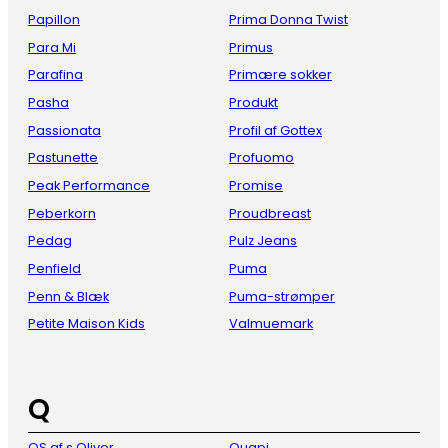
Papillon
Prima Donna Twist
Para Mi
Primus
Parafina
Primære sokker
Pasha
Produkt
Passionata
Profil af Gottex
Pastunette
Profuomo
Peak Performance
Promise
Peberkorn
Proudbreast
Pedag
Pulz Jeans
Penfield
Puma
Penn & Blæk
Puma-strømper
Petite Maison Kids
Valmuemark
Q
QS af s Oliver
Quapi