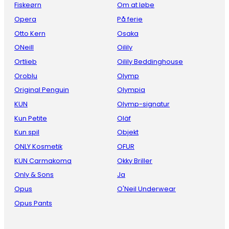
Fiskeørn
Om at løbe
Opera
På ferie
Otto Kern
Osaka
ONeill
Oilily
Ortlieb
Oilily Beddinghouse
Oroblu
Olymp
Original Penguin
Olympia
KUN
Olymp-signatur
Kun Petite
Oläf
Kun spil
Objekt
ONLY Kosmetik
OFUR
KUN Carmakoma
Okky Briller
Only & Sons
Ja
Opus
O'Neil Underwear
Opus Pants