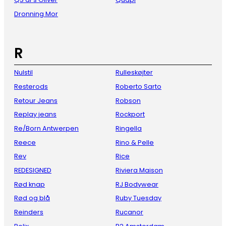
Dronning Mor
R
Nulstil
Rulleskøjter
Resterods
Roberto Sarto
Retour Jeans
Robson
Replay jeans
Rockport
Re/Born Antwerpen
Ringella
Reece
Rino & Pelle
Rev
Rice
REDESIGNED
Riviera Maison
Rød knap
RJ Bodywear
Rød og blå
Ruby Tuesday
Reinders
Rucanor