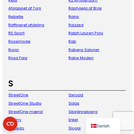
Relix
R2 Amsterdam
Afslappet af Toni
Raphaela af Brax
Rebelle
Rains
Raffineret afdeling
Raizzed
RS Sport
Ralph Lauren Polo
Rossimode
Rab
Ronic
Rabens Saloner
Rosa Faia
Rabe Moden
French
Italian
S
Spanish
StreetOne
Sixroad
German
StreetOne Studio
Sidas
English
StreetOne mænd
Sibinlinnebjerg
Dutch
Sperry
Enkel
Danish
Speedo
Sloggi