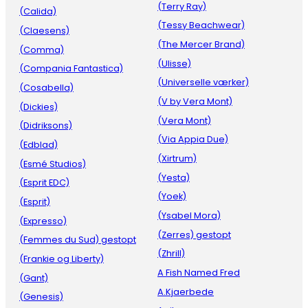
(Terry Ray)
(Calida)
(Tessy Beachwear)
(Claesens)
(The Mercer Brand)
(Comma)
(Ulisse)
(Compania Fantastica)
(Universelle værker)
(Cosabella)
(V by Vera Mont)
(Dickies)
(Vera Mont)
(Didriksons)
(Via Appia Due)
(Edblad)
(Xirtrum)
(Esmé Studios)
(Yesta)
(Esprit EDC)
(Yoek)
(Esprit)
(Ysabel Mora)
(Expresso)
(Zerres) gestopt
(Femmes du Sud) gestopt
(Zhrill)
(Frankie og Liberty)
A Fish Named Fred
(Gant)
A.Kjaerbede
(Genesis)