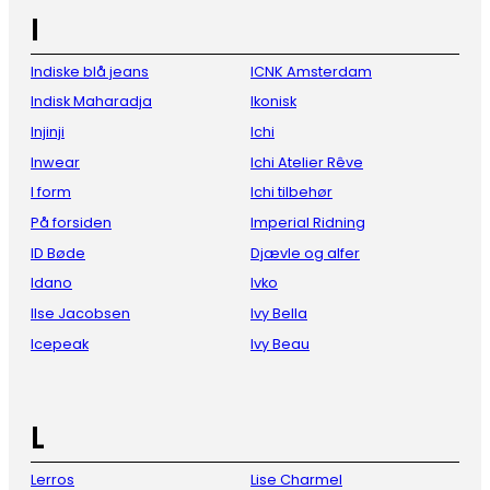
I
Indiske blå jeans
ICNK Amsterdam
Indisk Maharadja
Ikonisk
Injinji
Ichi
Inwear
Ichi Atelier Rêve
I form
Ichi tilbehør
På forsiden
Imperial Ridning
ID Bøde
Djævle og alfer
Idano
Ivko
Ilse Jacobsen
Ivy Bella
Icepeak
Ivy Beau
L
Lerros
Lise Charmel