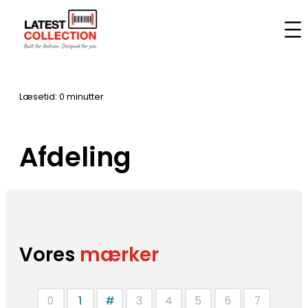
Spring
til
Hjem
–
Mærker
–
Afdeling
indhold
Læsetid: 0 minutter
Afdeling
Vores
mærker
0
1
#
3
4
5
6
7