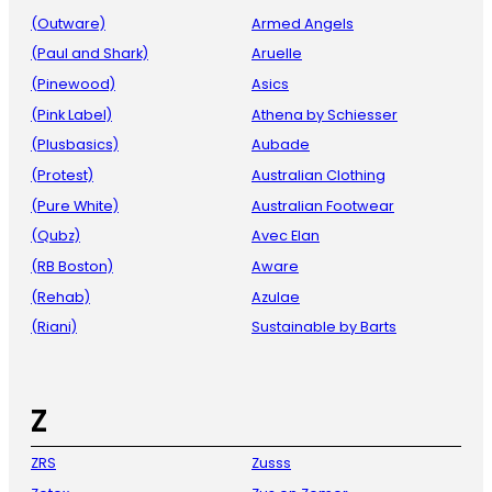
(Outware)
Armed Angels
(Paul and Shark)
Aruelle
(Pinewood)
Asics
(Pink Label)
Athena by Schiesser
(Plusbasics)
Aubade
(Protest)
Australian Clothing
(Pure White)
Australian Footwear
(Qubz)
Avec Elan
(RB Boston)
Aware
(Rehab)
Azulae
(Riani)
Sustainable by Barts
Z
ZRS
Zusss