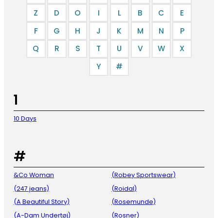
Z
D
O
I
L
B
C
E
F
G
H
J
K
M
N
P
Q
R
S
T
U
V
W
X
Y
#
1
10 Days
#
&Co Woman
(Robey Sportswear)
(247 jeans)
(Roidal)
(A Beautiful Story)
(Rosemunde)
(A-Dam Undertøj)
(Rosner)