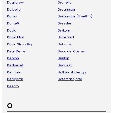
Daglig syv
Dranella
Dalbello
Dreamstar
Dama
Dreamstar (Smellink)
Dante6
Dressler
David
Drykorn
David Man
Dstrezzed
David Strandtøj
Dubarry
Dear Denier
Duca del Cosma
Deblon
Dunlop
Dedikeret
Duquezzi
Denham
Hollandsk design
Derbystar
Udført af hjorte
Desoto
O