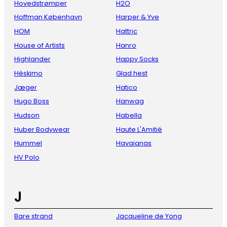
Hovedstrømper
H2O
Hoffman København
Harper & Yve
HOM
Hattric
House of Artists
Hanro
Highlander
Happy Socks
Hèskimo
Glad hest
Jæger
Hatico
Hugo Boss
Hanwag
Hudson
Habella
Huber Bodywear
Haute L'Amitié
Hummel
Havaianas
HV Polo
J
Bare strand
Jacqueline de Yong