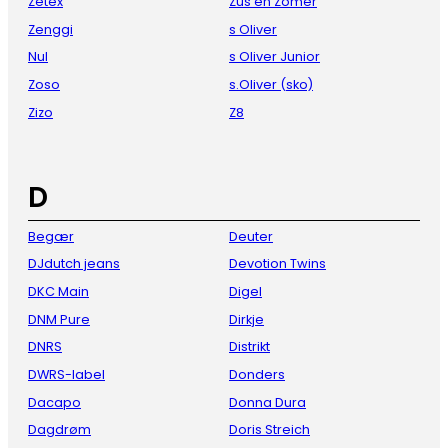
Zetex
Zus en Zomer
Zenggi
s Oliver
Nul
s Oliver Junior
Zoso
s.Oliver (sko)
Zizo
Z8
D
Begær
Deuter
DJdutch jeans
Devotion Twins
DKC Main
Digel
DNM Pure
Dirkje
DNRS
Distrikt
DWRS-label
Donders
Dacapo
Donna Dura
Dagdrøm
Doris Streich