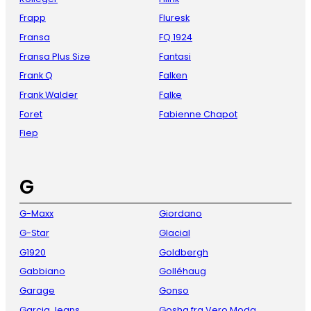
Frapp
Fluresk
Fransa
FQ 1924
Fransa Plus Size
Fantasi
Frank Q
Falken
Frank Walder
Falke
Foret
Fabienne Chapot
Fiep
G
G-Maxx
Giordano
G-Star
Glacial
G1920
Goldbergh
Gabbiano
Golléhaug
Garage
Gonso
Garcia Jeans
Gosha fra Vero Moda