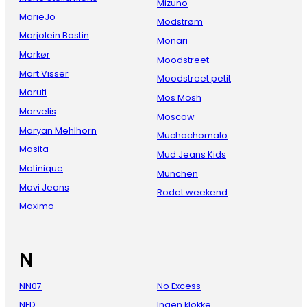
Mizuno
MarieJo
Modstrøm
Marjolein Bastin
Monari
Markør
Moodstreet
Mart Visser
Moodstreet petit
Maruti
Mos Mosh
Marvelis
Moscow
Maryan Mehlhorn
Muchachomalo
Masita
Mud Jeans Kids
Matinique
München
Mavi Jeans
Rodet weekend
Maximo
N
NN07
No Excess
NED
Ingen klokke