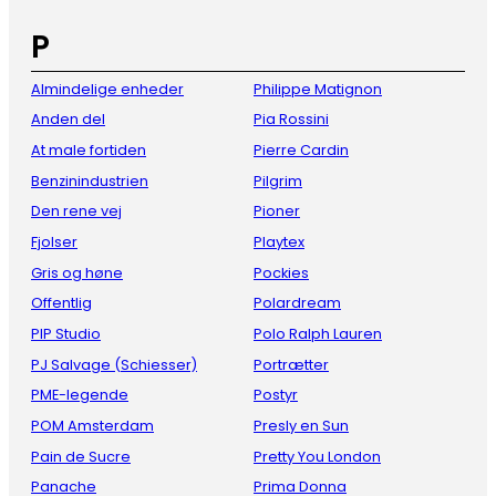
P
Almindelige enheder
Philippe Matignon
Anden del
Pia Rossini
At male fortiden
Pierre Cardin
Benzinindustrien
Pilgrim
Den rene vej
Pioner
Fjolser
Playtex
Gris og høne
Pockies
Offentlig
Polardream
PIP Studio
Polo Ralph Lauren
PJ Salvage (Schiesser)
Portrætter
PME-legende
Postyr
POM Amsterdam
Presly en Sun
Pain de Sucre
Pretty You London
Panache
Prima Donna