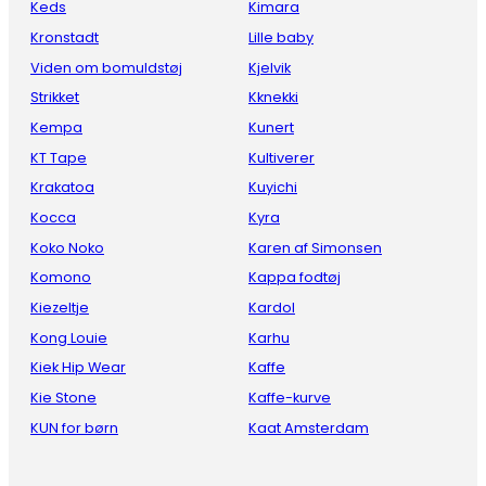
Keds
Kimara
Kronstadt
Lille baby
Viden om bomuldstøj
Kjelvik
Strikket
Kknekki
Kempa
Kunert
KT Tape
Kultiverer
Krakatoa
Kuyichi
Kocca
Kyra
Koko Noko
Karen af Simonsen
Komono
Kappa fodtøj
Kiezeltje
Kardol
Kong Louie
Karhu
Kiek Hip Wear
Kaffe
Kie Stone
Kaffe-kurve
KUN for børn
Kaat Amsterdam