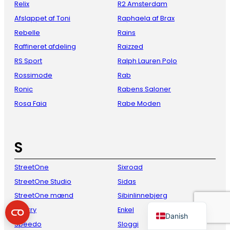
Relix
R2 Amsterdam
Afslappet af Toni
Raphaela af Brax
Rebelle
Rains
Raffineret afdeling
Raizzed
RS Sport
Ralph Lauren Polo
Rossimode
Rab
Ronic
Rabens Saloner
Rosa Faia
Rabe Moden
French
Italian
S
Spanish
German
StreetOne
Sixroad
StreetOne Studio
Sidas
English
StreetOne mænd
Sibinlinnebjerg
Dutch
Sperry
Enkel
Danish
Speedo
Sloggi