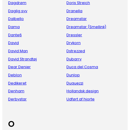
Dagdrøm
Doris Streich
Daglig syv
Dranella
Dalbello
Dreamstar
Dama
Dreamstar (Smellink)
Dante6
Dressler
David
Drykorn
David Man
Dstrezzed
David Strandtøj
Dubarry
Dear Denier
Duca del Cosma
Deblon
Dunlop
Dedikeret
Duquezzi
Denham
Hollandsk design
Derbystar
Udført af hjorte
O