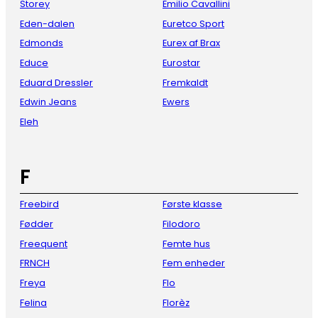
Storey
Emilio Cavallini
Eden-dalen
Euretco Sport
Edmonds
Eurex af Brax
Educe
Eurostar
Eduard Dressler
Fremkaldt
Edwin Jeans
Ewers
Eleh
F
Freebird
Første klasse
Fødder
Filodoro
Freequent
Femte hus
FRNCH
Fem enheder
Freya
Flo
Felina
Florèz