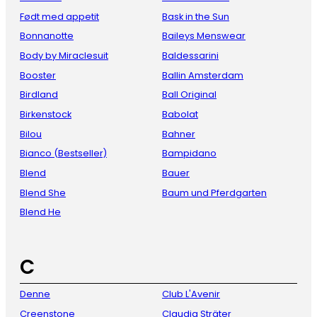
Født med appetit
Bask in the Sun
Bonnanotte
Baileys Menswear
Body by Miraclesuit
Baldessarini
Booster
Ballin Amsterdam
Birdland
Ball Original
Birkenstock
Babolat
Bilou
Bahner
Bianco (Bestseller)
Bampidano
Blend
Bauer
Blend She
Baum und Pferdgarten
Blend He
C
Denne
Club L'Avenir
Creenstone
Claudia Sträter