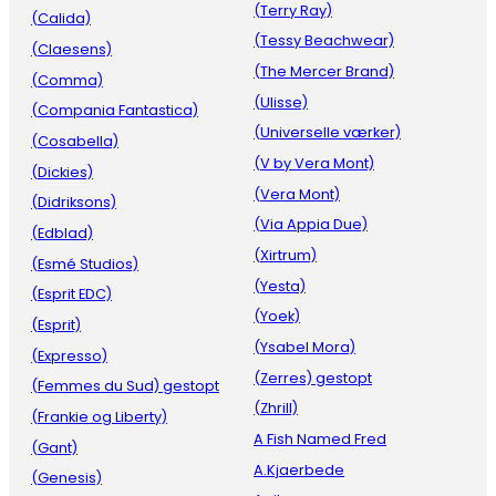
(Terry Ray)
(Calida)
(Tessy Beachwear)
(Claesens)
(The Mercer Brand)
(Comma)
(Ulisse)
(Compania Fantastica)
(Universelle værker)
(Cosabella)
(V by Vera Mont)
(Dickies)
(Vera Mont)
(Didriksons)
(Via Appia Due)
(Edblad)
(Xirtrum)
(Esmé Studios)
(Yesta)
(Esprit EDC)
(Yoek)
(Esprit)
(Ysabel Mora)
(Expresso)
(Zerres) gestopt
(Femmes du Sud) gestopt
(Zhrill)
(Frankie og Liberty)
A Fish Named Fred
(Gant)
A.Kjaerbede
(Genesis)