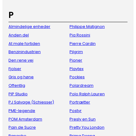
P
Almindelige enheder
Philippe Matignon
Anden del
Pia Rossini
At male fortiden
Pierre Cardin
Benzinindustrien
Pilgrim
Den rene vej
Pioner
Fjolser
Playtex
Gris og høne
Pockies
Offentlig
Polardream
PIP Studio
Polo Ralph Lauren
PJ Salvage (Schiesser)
Portrætter
PME-legende
Postyr
POM Amsterdam
Presly en Sun
Pain de Sucre
Pretty You London
Panache
Prima Donna