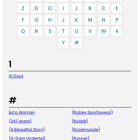
Z
D
O
I
L
B
C
E
F
G
H
J
K
M
N
P
Q
R
S
T
U
V
W
X
Y
#
1
10 Days
#
&Co Woman
(Robey Sportswear)
(247 jeans)
(Roidal)
(A Beautiful Story)
(Rosemunde)
(A-Dam Undertøj)
(Rosner)