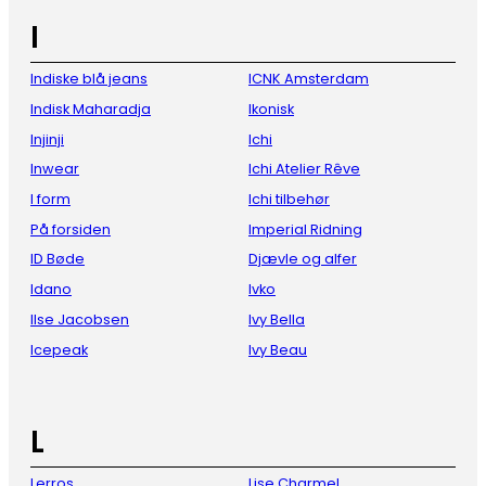
I
Indiske blå jeans
ICNK Amsterdam
Indisk Maharadja
Ikonisk
Injinji
Ichi
Inwear
Ichi Atelier Rêve
I form
Ichi tilbehør
På forsiden
Imperial Ridning
ID Bøde
Djævle og alfer
Idano
Ivko
Ilse Jacobsen
Ivy Bella
Icepeak
Ivy Beau
L
Lerros
Lise Charmel