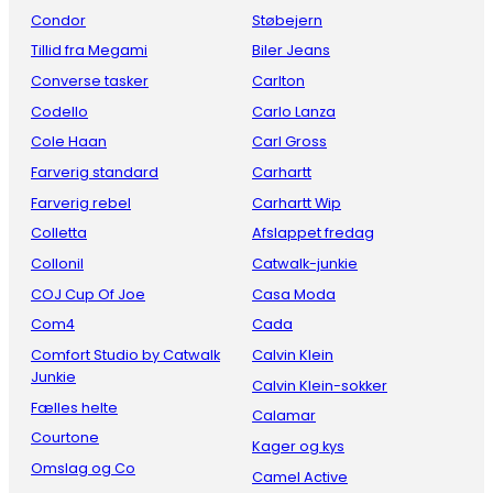
Condor
Støbejern
Tillid fra Megami
Biler Jeans
Converse tasker
Carlton
Codello
Carlo Lanza
Cole Haan
Carl Gross
Farverig standard
Carhartt
Farverig rebel
Carhartt Wip
Colletta
Afslappet fredag
Collonil
Catwalk-junkie
COJ Cup Of Joe
Casa Moda
Com4
Cada
Comfort Studio by Catwalk
Calvin Klein
Junkie
Calvin Klein-sokker
Fælles helte
Calamar
Courtone
Kager og kys
Omslag og Co
Camel Active