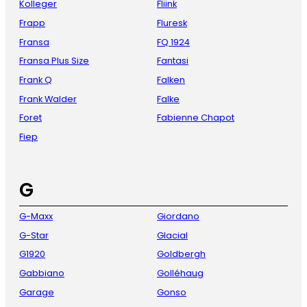
Kolleger
Fliink
Frapp
Fluresk
Fransa
FQ 1924
Fransa Plus Size
Fantasi
Frank Q
Falken
Frank Walder
Falke
Foret
Fabienne Chapot
Fiep
G
G-Maxx
Giordano
G-Star
Glacial
G1920
Goldbergh
Gabbiano
Golléhaug
Garage
Gonso