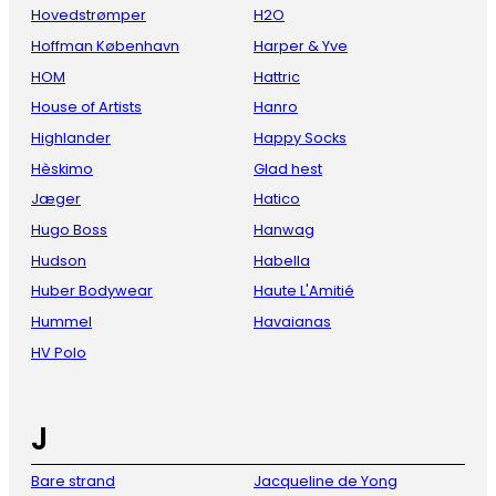
Hovedstrømper
H2O
Hoffman København
Harper & Yve
HOM
Hattric
House of Artists
Hanro
Highlander
Happy Socks
Hèskimo
Glad hest
Jæger
Hatico
Hugo Boss
Hanwag
Hudson
Habella
Huber Bodywear
Haute L'Amitié
Hummel
Havaianas
HV Polo
J
Bare strand
Jacqueline de Yong