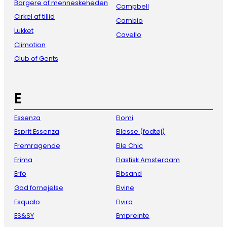
Borgere af menneskeheden
Campbell
Cirkel af tillid
Cambio
Lukket
Cavello
Climotion
Club of Gents
E
Essenza
Elomi
Esprit Essenza
Ellesse (fodtøj)
Fremragende
Elle Chic
Erima
Elastisk Amsterdam
Erfo
Elbsand
God fornøjelse
Elvine
Esqualo
Elvira
ES&SY
Empreinte