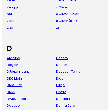
Zetex
Zus en Zomer
Zenggi
s Oliver
Nul
s Oliver Junior
Zoso
s.Oliver (sko)
Zizo
Z8
D
Afdeling
Desoto
Begær
Deuter
DJdutch jeans
Devotion Twins
DKC Main
Digel
DNM Pure
Dirkje
DNRS
Distrikt
DWRS-label
Donders
Dacapo
Donna Dura