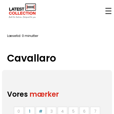
Spring
til
Hjem
–
Mærker
–
Cavallaro
indhold
Læsetid: 0 minutter
Cavallaro
Vores
mærker
0
1
#
3
4
5
6
7