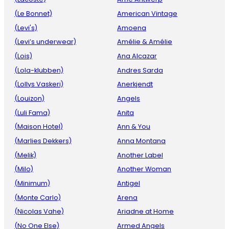
(Le Bonnet)
American Vintage
(Levi's)
Amoena
(Levi’s underwear)
Amélie & Amélie
(Lois)
Ana Alcazar
(Lola-klubben)
Andres Sarda
(Lollys Vaskeri)
Anerkjendt
(Louizon)
Angels
(Luli Fama)
Anita
(Maison Hotel)
Ann & You
(Marlies Dekkers)
Anna Montana
(Melik)
Another Label
(Milo)
Another Woman
(Minimum)
Antigel
(Monte Carlo)
Arena
(Nicolas Vahe)
Ariadne at Home
(No One Else)
Armed Angels