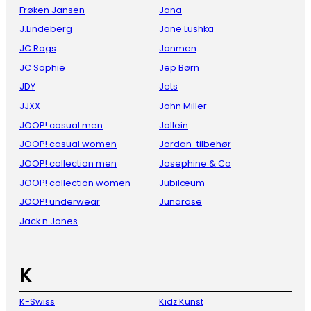
Frøken Jansen
Jana
J.Lindeberg
Jane Lushka
JC Rags
Janmen
JC Sophie
Jep Børn
JDY
Jets
JJXX
John Miller
JOOP! casual men
Jollein
JOOP! casual women
Jordan-tilbehør
JOOP! collection men
Josephine & Co
JOOP! collection women
Jubilæum
JOOP! underwear
Junarose
Jack n Jones
K
K-Swiss
Kidz Kunst