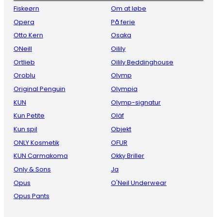
Fiskeørn
Om at løbe
Opera
På ferie
Otto Kern
Osaka
ONeill
Oilily
Ortlieb
Oilily Beddinghouse
Oroblu
Olymp
Original Penguin
Olympia
KUN
Olymp-signatur
Kun Petite
Oläf
Kun spil
Objekt
ONLY Kosmetik
OFUR
KUN Carmakoma
Okky Briller
Only & Sons
Ja
Opus
O'Neil Underwear
Opus Pants