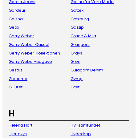
Garcia Jeans
Gosha fra Vero Moda
Gardeur
Gottex
Geisha
Gotzburg
Geox
Gozzip
Gerry Weber
Grace & Mila
Gerry Weber Casual
Grangers
Gerry Weber-kollektionen
Grays
Gerry Weber-udgave
Grøn
Gestuz
Guldgarn Denim
Giacomo
Gymp
Gil Bret
Gæt
H
Helena Hart
HV-samfundet
Hjertekys
Hypedrop