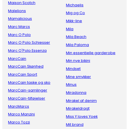
Maison Scotch
Michaelis
Malelions
Mig og Co
Mamalicious
Mikk-line
Marc Marcs
Mila
Marc O Polo
Mila Beach
Marc O Polo Schiesser
Mila Paloma
Marc O'Polo Essenza
Min essentielle garderobe
MarcCain
Min nye bikini
MarcCain Skønhed
Mindset
MarcCain Sport
Mine smykker
MarcCain taske og sko
Minus
MarcCain-samlinger
Miradonna
MarcCain-tilføjelser
Mirakel af denim
MarcMarcs
Mirakeldragt
Marco Manzini
Miss Y loves Yoek
Marco Tozzi
Mit brand