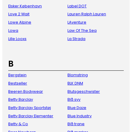
Elsker København
Label DOT
Love 2 Wait
Lauren Ralph Lauren
Lowe Alpine
LAventure
Lowa
Law Of The Sea
Lille Looxs
La Strada
B
Bergstein
Blomstring
Bestseller
BLK DNM
Beeren Bodywear
Blutsgeschwister
Betty Barclay
Blå syv
Betty Barclay Sportstøj
Blue Daze
Betty Barclay Elementer
Blue Industry
Betty & Co
Blå trane