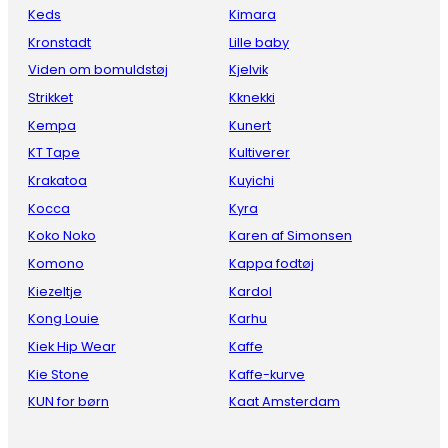
Keds
Kimara
Kronstadt
Lille baby
Viden om bomuldstøj
Kjelvik
Strikket
Kknekki
Kempa
Kunert
KT Tape
Kultiverer
Krakatoa
Kuyichi
Kocca
Kyra
Koko Noko
Karen af Simonsen
Komono
Kappa fodtøj
Kiezeltje
Kardol
Kong Louie
Karhu
Kiek Hip Wear
Kaffe
Kie Stone
Kaffe-kurve
KUN for børn
Kaat Amsterdam