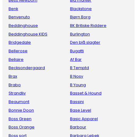
Bess Newborn
Blå marker
Benk
Blackstone
Benvenuto
Bjørn Borg
Beddinghouse
BK Britiske Riddere
Beddinghouse KIDS
Burlington
Bridgedale
Den blå slagter
Bellerose
Bugatti
Bellaire
Af Bar
Becksondergaard
B Temptd
Brax
B Nosy
Brabo
B Young
Strandliv
Basset & Hound
Beaumont
Bassini
Bonnie Doon
Base Level
Boss Green
Basic Apparel
Boss Orange
Barbour
Boss sort
Barbara Lebek