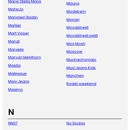
Marie Stella Maris
Mizuno
MarieJo
Modstrøm
Marjolein Bastin
Monari
Markør
Moodstreet
Mart Visser
Moodstreet petit
Maruti
Mos Mosh
Marvelis
Moscow
Maryan Mehlhorn
Muchachomalo
Masita
Mud Jeans Kids
Matinique
München
Mavi Jeans
Rodet weekend
Maximo
N
NN07
No Excess