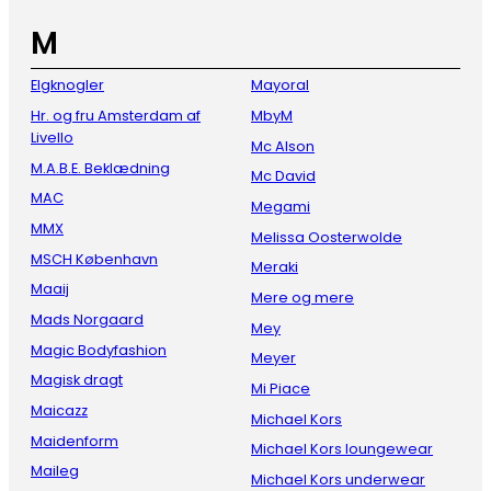
M
Elgknogler
Mayoral
Hr. og fru Amsterdam af
MbyM
Livello
Mc Alson
M.A.B.E. Beklædning
Mc David
MAC
Megami
MMX
Melissa Oosterwolde
MSCH København
Meraki
Maaij
Mere og mere
Mads Norgaard
Mey
Magic Bodyfashion
Meyer
Magisk dragt
Mi Piace
Maicazz
Michael Kors
Maidenform
Michael Kors loungewear
Maileg
Michael Kors underwear