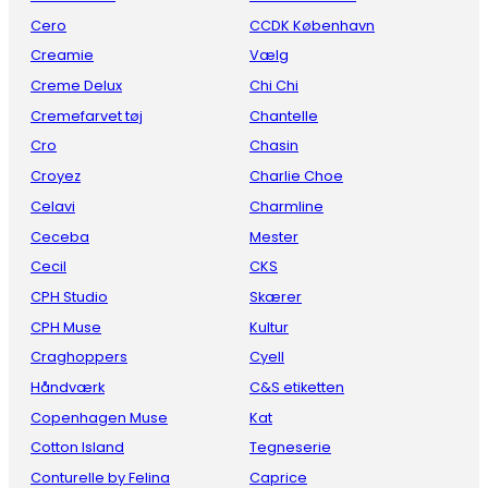
Cero
CCDK København
Creamie
Vælg
Creme Delux
Chi Chi
Cremefarvet tøj
Chantelle
Cro
Chasin
Croyez
Charlie Choe
Celavi
Charmline
Ceceba
Mester
Cecil
CKS
CPH Studio
Skærer
CPH Muse
Kultur
Craghoppers
Cyell
Håndværk
C&S etiketten
Copenhagen Muse
Kat
Cotton Island
Tegneserie
Conturelle by Felina
Caprice