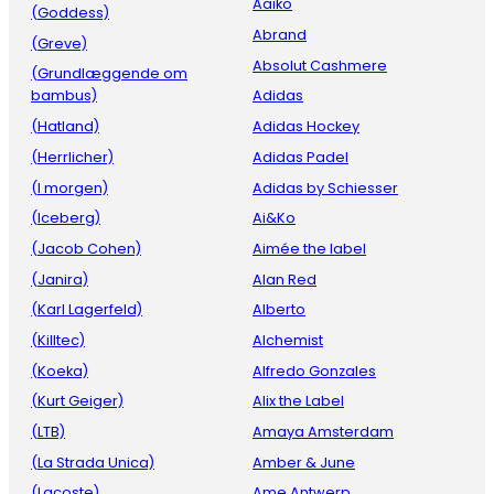
Aaiko
(Goddess)
Abrand
(Greve)
Absolut Cashmere
(Grundlæggende om
bambus)
Adidas
(Hatland)
Adidas Hockey
(Herrlicher)
Adidas Padel
(I morgen)
Adidas by Schiesser
(Iceberg)
Ai&Ko
(Jacob Cohen)
Aimée the label
(Janira)
Alan Red
(Karl Lagerfeld)
Alberto
(Killtec)
Alchemist
(Koeka)
Alfredo Gonzales
(Kurt Geiger)
Alix the Label
(LTB)
Amaya Amsterdam
(La Strada Unica)
Amber & June
(Lacoste)
Ame Antwerp