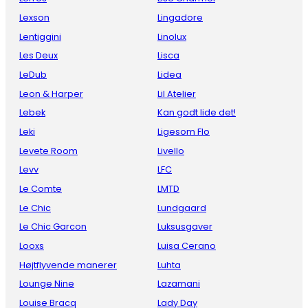
Lexson
Lingadore
Lentiggini
Linolux
Les Deux
Lisca
LeDub
Lidea
Leon & Harper
Lil Atelier
Lebek
Kan godt lide det!
Leki
Ligesom Flo
Levete Room
Livello
Levv
LFC
Le Comte
LMTD
Le Chic
Lundgaard
Le Chic Garcon
Luksusgaver
Looxs
Luisa Cerano
Højtflyvende manerer
Luhta
Lounge Nine
Lazamani
Louise Bracq
Lady Day