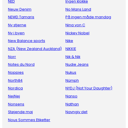
NED
Ingen klokke
Neuw Denim
No Mans Land
NEWD.Tamaris
På ingen måde mandag
Ny stjerne
Nina von C
Ny i byen
Nickey Nobel
New Balance sports
Nike
NZA (New Zealand Auckland)
NIKKIE
Norr
Nik & Nik
Notes du Nord
Nudie Jeans
Noppies
Nukus
North84
Nümph
Nordica
NYDJ (Not Your Daughter)
NejNej
Nanso
Nonsens
Nathan
Støjende maj
Navngiv det
Nous Sommes Etiketter