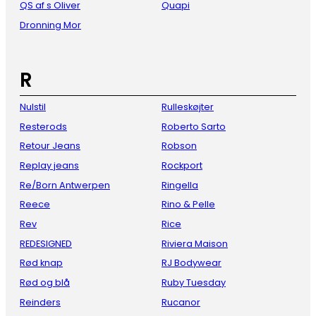
QS af s Oliver
Quapi
Dronning Mor
R
Nulstil
Rulleskøjter
Resterods
Roberto Sarto
Retour Jeans
Robson
Replay jeans
Rockport
Re/Born Antwerpen
Ringella
Reece
Rino & Pelle
Rev
Rice
REDESIGNED
Riviera Maison
Rød knap
RJ Bodywear
Rød og blå
Ruby Tuesday
Reinders
Rucanor