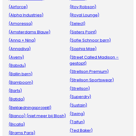
(Airforce)
(Roy Robson)
(Alpha Industries)
(Royal Lounge)
(Amoressa)
(Select)
(Amsterdams Blauw)
(Sisters Point)
(Anna + Nina)
(Sofie Schnoor børn)
(Annadiva)
(Sophia Mae)
(Aveny)
(Street Called Madison –
gestopt)
(Babidu)
(Strellson Premium)
(Ballin børn)
(Strellson Sportswear)
(Bamboom)
(Strellson)
(Barts)
(Superdry)
(Batida)
(Sustain)
(Beklædningsprojekt)
(Swing)
(Bianco) (niet meer bij Blosh)
(Taifun)
(Bicalla)
(Ted Baker)
(Brams Paris)