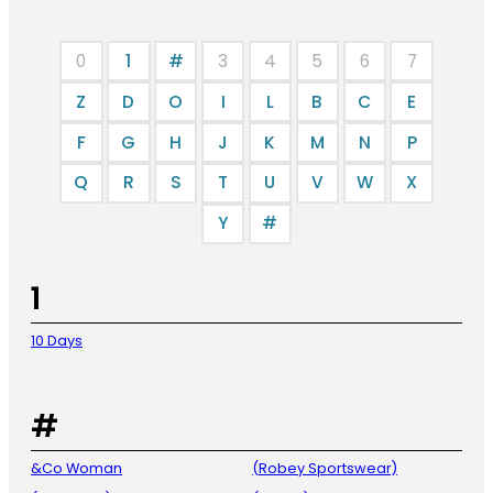
0
1
#
3
4
5
6
7
Z
D
O
I
L
B
C
E
F
G
H
J
K
M
N
P
Q
R
S
T
U
V
W
X
Y
#
1
10 Days
#
&Co Woman
(Robey Sportswear)