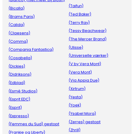
(Taifun)
(Bicalla)
(Ted Baker)
(Brams Paris)
(Terry Ray)
(Calida)
(Tessy Beachwear)
(Claesens)
(The Mercer Brand)
(Comma)
(Ulisse)
(Compania Fantastica)
(Universelle værker)
(Cosabella)
(V by Vera Mont)
(Dickies)
(Vera Mont)
(Didriksons)
(Via Appia Due)
(Edblad)
(Xirtrum)
(Esmé Studios)
(Yesta)
(Esprit EDC)
(Yoek)
(Esprit)
(Ysabel Mora)
(Expresso)
(Zerres) gestopt
(Femmes du Sud) gestopt
(Zhrill)
(Frankie og Liberty)