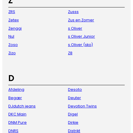
Z
ZRS
Zusss
Zetex
Zus en Zomer
Zenggi
s Oliver
Nul
s Oliver Junior
Zoso
s.Oliver (sko)
Zizo
Z8
D
Afdeling
Desoto
Begær
Deuter
DJdutch jeans
Devotion Twins
DKC Main
Digel
DNM Pure
Dirkje
DNRS
Distrikt