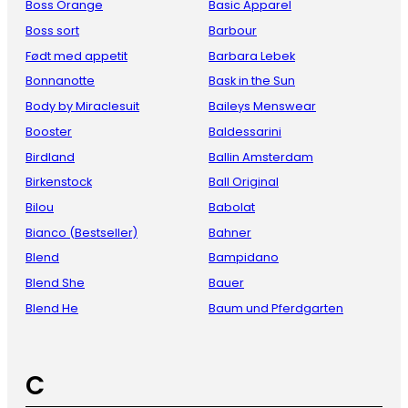
Boss Orange
Basic Apparel
Boss sort
Barbour
Født med appetit
Barbara Lebek
Bonnanotte
Bask in the Sun
Body by Miraclesuit
Baileys Menswear
Booster
Baldessarini
Birdland
Ballin Amsterdam
Birkenstock
Ball Original
Bilou
Babolat
Bianco (Bestseller)
Bahner
Blend
Bampidano
Blend She
Bauer
Blend He
Baum und Pferdgarten
C