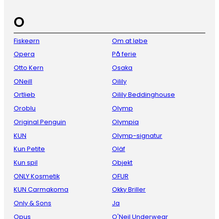
O
Fiskeørn
Om at løbe
Opera
På ferie
Otto Kern
Osaka
ONeill
Oilily
Ortlieb
Oilily Beddinghouse
Oroblu
Olymp
Original Penguin
Olympia
KUN
Olymp-signatur
Kun Petite
Oläf
Kun spil
Objekt
ONLY Kosmetik
OFUR
KUN Carmakoma
Okky Briller
Only & Sons
Ja
Opus
O'Neil Underwear