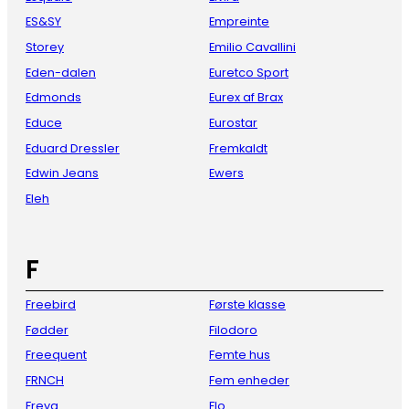
ES&SY
Empreinte
Storey
Emilio Cavallini
Eden-dalen
Euretco Sport
Edmonds
Eurex af Brax
Educe
Eurostar
Eduard Dressler
Fremkaldt
Edwin Jeans
Ewers
Eleh
F
Freebird
Første klasse
Fødder
Filodoro
Freequent
Femte hus
FRNCH
Fem enheder
Freya
Flo