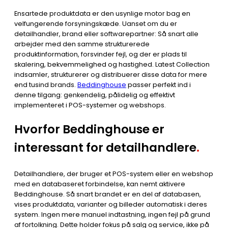
Ensartede produktdata er den usynlige motor bag en
velfungerende forsyningskæde. Uanset om du er
detailhandler, brand eller softwarepartner: Så snart alle
arbejder med den samme strukturerede
produktinformation, forsvinder fejl, og der er plads til
skalering, bekvemmelighed og hastighed. Latest Collection
indsamler, strukturerer og distribuerer disse data for mere
end tusind brands.
Beddinghouse
passer perfekt ind i
denne tilgang: genkendelig, pålidelig og effektivt
implementeret i POS-systemer og webshops.
Hvorfor Beddinghouse er
interessant for detailhandlere
.
Detailhandlere, der bruger et POS-system eller en webshop
med en databaseret forbindelse, kan nemt aktivere
Beddinghouse. Så snart brandet er en del af databasen,
vises produktdata, varianter og billeder automatisk i deres
system. Ingen mere manuel indtastning, ingen fejl på grund
af fortolkning. Dette holder fokus på salg og service, ikke på