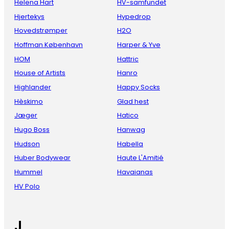
Helena Hart
HV-samfundet
Hjertekys
Hypedrop
Hovedstrømper
H2O
Hoffman København
Harper & Yve
HOM
Hattric
House of Artists
Hanro
Highlander
Happy Socks
Hèskimo
Glad hest
Jæger
Hatico
Hugo Boss
Hanwag
Hudson
Habella
Huber Bodywear
Haute L'Amitié
Hummel
Havaianas
HV Polo
J