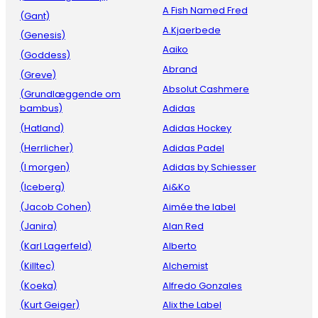
A Fish Named Fred
(Gant)
A.Kjaerbede
(Genesis)
Aaiko
(Goddess)
Abrand
(Greve)
Absolut Cashmere
(Grundlæggende om
bambus)
Adidas
(Hatland)
Adidas Hockey
(Herrlicher)
Adidas Padel
(I morgen)
Adidas by Schiesser
(Iceberg)
Ai&Ko
(Jacob Cohen)
Aimée the label
(Janira)
Alan Red
(Karl Lagerfeld)
Alberto
(Killtec)
Alchemist
(Koeka)
Alfredo Gonzales
(Kurt Geiger)
Alix the Label