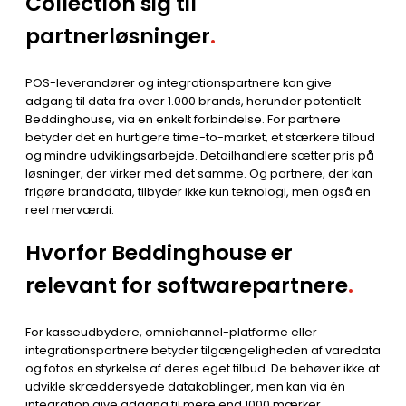
Collection sig til
partnerløsninger
.
POS-leverandører og integrationspartnere kan give
adgang til data fra over 1.000 brands, herunder potentielt
Beddinghouse, via en enkelt forbindelse. For partnere
betyder det en hurtigere time-to-market, et stærkere tilbud
og mindre udviklingsarbejde. Detailhandlere sætter pris på
løsninger, der virker med det samme. Og partnere, der kan
frigøre branddata, tilbyder ikke kun teknologi, men også en
reel merværdi.
Hvorfor Beddinghouse er
relevant for softwarepartnere
.
For kasseudbydere, omnichannel-platforme eller
integrationspartnere betyder tilgængeligheden af varedata
og fotos en styrkelse af deres eget tilbud. De behøver ikke at
udvikle skræddersyede datakoblinger, men kan via én
integration give adgang til mere end 1000 mærker.