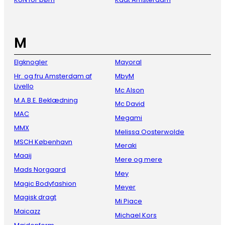
M
Elgknogler
Mayoral
Hr. og fru Amsterdam af
MbyM
Livello
Mc Alson
M.A.B.E. Beklædning
Mc David
MAC
Megami
MMX
Melissa Oosterwolde
MSCH København
Meraki
Maaij
Mere og mere
Mads Norgaard
Mey
Magic Bodyfashion
Meyer
Magisk dragt
Mi Piace
Maicazz
Michael Kors