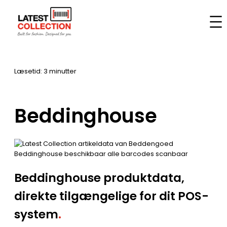
Spring
til
Hjem
–
Mærker
–
Beddinghouse
indhold
Læsetid: 3 minutter
Beddinghouse
Beddinghouse produktdata,
direkte tilgængelige for dit POS-
system
.