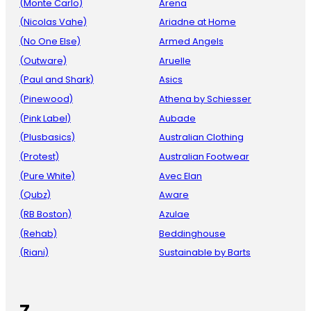
(Monte Carlo)
Arena
(Nicolas Vahe)
Ariadne at Home
(No One Else)
Armed Angels
(Outware)
Aruelle
(Paul and Shark)
Asics
(Pinewood)
Athena by Schiesser
(Pink Label)
Aubade
(Plusbasics)
Australian Clothing
(Protest)
Australian Footwear
(Pure White)
Avec Elan
(Qubz)
Aware
(RB Boston)
Azulae
(Rehab)
Beddinghouse
(Riani)
Sustainable by Barts