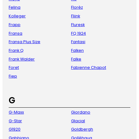
Felina
Florèz
Kolleger
Fliink
Frapp
Fluresk
Fransa
FQ 1924
Fransa Plus Size
Fantasi
Frank Q
Falken
Frank Walder
Falke
Foret
Fabienne Chapot
Fiep
G
G-Maxx
Giordano
G-Star
Glacial
G1920
Goldbergh
Gabbiano
Golléhaug