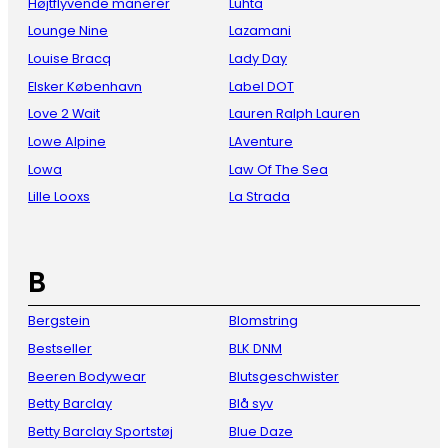
Højtflyvende manerer
Luhta
Lounge Nine
Lazamani
Louise Bracq
Lady Day
Elsker København
Label DOT
Love 2 Wait
Lauren Ralph Lauren
Lowe Alpine
LAventure
Lowa
Law Of The Sea
Lille Looxs
La Strada
B
Bergstein
Blomstring
Bestseller
BLK DNM
Beeren Bodywear
Blutsgeschwister
Betty Barclay
Blå syv
Betty Barclay Sportstøj
Blue Daze