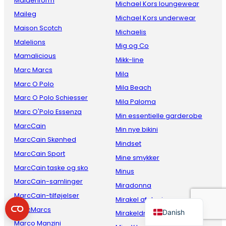
Maidenform
Michael Kors loungewear
Maileg
Michael Kors underwear
Maison Scotch
Michaelis
Malelions
Mig og Co
Mamalicious
Mikk-line
Marc Marcs
Mila
Marc O Polo
Mila Beach
Marc O Polo Schiesser
Mila Paloma
Marc O'Polo Essenza
French
Min essentielle garderobe
MarcCain
Italian
Min nye bikini
MarcCain Skønhed
Mindset
Spanish
MarcCain Sport
Mine smykker
German
MarcCain taske og sko
Minus
English
MarcCain-samlinger
Miradonna
Dutch
MarcCain-tilføjelser
Mirakel af denim
MarcMarcs
Danish
Mirakeldragt
Marco Manzini