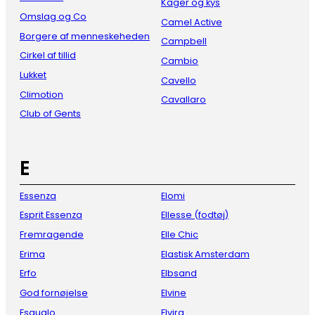
Kager og kys
Omslag og Co
Camel Active
Borgere af menneskeheden
Campbell
Cirkel af tillid
Cambio
Lukket
Cavello
Climotion
Cavallaro
Club of Gents
E
Essenza
Elomi
Esprit Essenza
Ellesse (fodtøj)
Fremragende
Elle Chic
Erima
Elastisk Amsterdam
Erfo
Elbsand
God fornøjelse
Elvine
Esqualo
Elvira