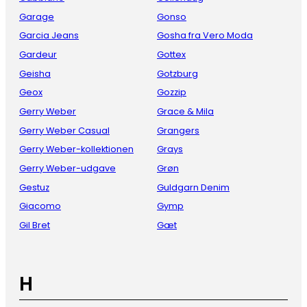
Garage
Gonso
Garcia Jeans
Gosha fra Vero Moda
Gardeur
Gottex
Geisha
Gotzburg
Geox
Gozzip
Gerry Weber
Grace & Mila
Gerry Weber Casual
Grangers
Gerry Weber-kollektionen
Grays
Gerry Weber-udgave
Grøn
Gestuz
Guldgarn Denim
Giacomo
Gymp
Gil Bret
Gæt
H