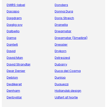
DWRS-label
Donders
Dacapo
Donna Dura
Dagdrøm
Doris Streich
Daglig syv
Dranella
Dalbello
Dreamstar
Dama
Dreamstar (Smellink)
Dante6
Dressler
David
Drykorn
David Man
Dstrezzed
David Strandtøj
Dubarry
Dear Denier
Duca del Cosma
Deblon
Dunlop
Dedikeret
Duquezzi
Denham
Hollandsk design
Derbystar
Udført af hjorte