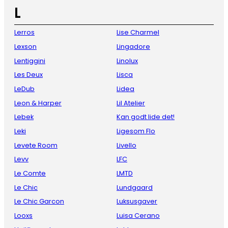
L
Lerros
Lise Charmel
Lexson
Lingadore
Lentiggini
Linolux
Les Deux
Lisca
LeDub
Lidea
Leon & Harper
Lil Atelier
Lebek
Kan godt lide det!
Leki
Ligesom Flo
Levete Room
Livello
Levv
LFC
Le Comte
LMTD
Le Chic
Lundgaard
Le Chic Garcon
Luksusgaver
Looxs
Luisa Cerano