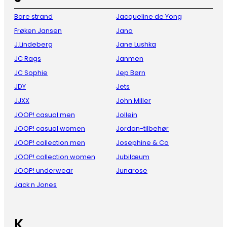
Bare strand
Jacqueline de Yong
Frøken Jansen
Jana
J.Lindeberg
Jane Lushka
JC Rags
Janmen
JC Sophie
Jep Børn
JDY
Jets
JJXX
John Miller
JOOP! casual men
Jollein
JOOP! casual women
Jordan-tilbehør
JOOP! collection men
Josephine & Co
JOOP! collection women
Jubilæum
JOOP! underwear
Junarose
Jack n Jones
K