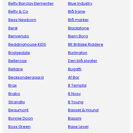
Betty Barclay Elementer
Blue Industry
Betty & Co
Blå trane
Bess Newborn
Blå marker
Benk
Blackstone
Benvenuto
Bjørn Borg
Beddinghouse KIDS
BK Britiske Riddere
Bridgedale
Burlington
Bellerose
Den blå slagter
Bellaire
Bugatti
Becksondergaard
Af Bar
Brax
B Temptd
Brabo
B Nosy
Strandliv
B Young
Beaumont
Basset & Hound
Bonnie Doon
Bassini
Boss Green
Base Level