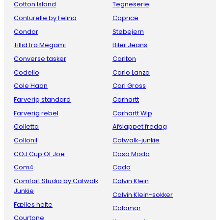
Cotton Island
Tegneserie
Conturelle by Felina
Caprice
Condor
Støbejern
Tillid fra Megami
Biler Jeans
Converse tasker
Carlton
Codello
Carlo Lanza
Cole Haan
Carl Gross
Farverig standard
Carhartt
Farverig rebel
Carhartt Wip
Colletta
Afslappet fredag
Collonil
Catwalk-junkie
COJ Cup Of Joe
Casa Moda
Com4
Cada
Comfort Studio by Catwalk
Calvin Klein
Junkie
Calvin Klein-sokker
Fælles helte
Calamar
Courtone