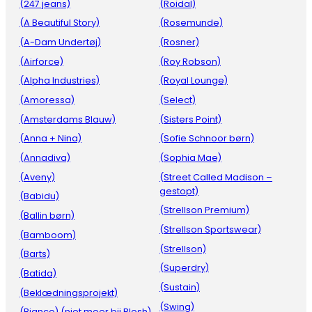
(247 jeans)
(Roidal)
(A Beautiful Story)
(Rosemunde)
(A-Dam Undertøj)
(Rosner)
(Airforce)
(Roy Robson)
(Alpha Industries)
(Royal Lounge)
(Amoressa)
(Select)
(Amsterdams Blauw)
(Sisters Point)
(Anna + Nina)
(Sofie Schnoor børn)
(Annadiva)
(Sophia Mae)
(Aveny)
(Street Called Madison –
gestopt)
(Babidu)
(Strellson Premium)
(Ballin børn)
(Strellson Sportswear)
(Bamboom)
(Strellson)
(Barts)
(Superdry)
(Batida)
(Sustain)
(Beklædningsprojekt)
(Swing)
(Bianco) (niet meer bij Blosh)