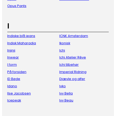
Opus Pants
I
Indiske blå jeans
ICNK Amsterdam
Indisk Maharadja
Ikonisk
Injinji
Ichi
Inwear
Ichi Atelier Rêve
I form
Ichi tilbehør
På forsiden
Imperial Ridning
ID Bøde
Djævle og alfer
Idano
Ivko
Ilse Jacobsen
Ivy Bella
Icepeak
Ivy Beau