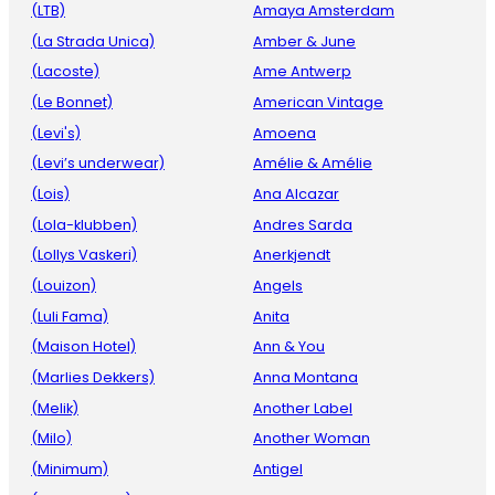
(LTB)
Amaya Amsterdam
(La Strada Unica)
Amber & June
(Lacoste)
Ame Antwerp
(Le Bonnet)
American Vintage
(Levi's)
Amoena
(Levi’s underwear)
Amélie & Amélie
(Lois)
Ana Alcazar
(Lola-klubben)
Andres Sarda
(Lollys Vaskeri)
Anerkjendt
(Louizon)
Angels
(Luli Fama)
Anita
(Maison Hotel)
Ann & You
(Marlies Dekkers)
Anna Montana
(Melik)
Another Label
(Milo)
Another Woman
(Minimum)
Antigel