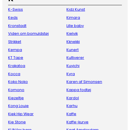
K-Swiss
Kidz Kunst
Keds
Kimara
Kronstadt
Lille baby
Viden om bomuldstøj
Kjelvik
Strikket
Kknekki
Kempa
Kunert
KT Tape
Kultiverer
Krakatoa
Kuyichi
Kocca
Kyra
Koko Noko
Karen af Simonsen
Komono
Kappa fodtøj
Kiezeltje
Kardol
Kong Louie
Karhu
Kiek Hip Wear
Kaffe
Kie Stone
Kaffe-kurve
KUN for børn
Kaat Amsterdam