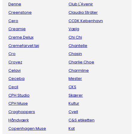
Denne
Club L'Avenir
Creenstone
Claudia Sträter
Cero
CCDK København
Creamie
Vælg
Creme Delux
Chi Chi
Cremefarvet tøj
Chantelle
Cro
Chasin
Croyez
Charlie Choe
Celavi
Charmline
Ceceba
Mester
Cecil
CKS
CPH Studio
Skærer
CPH Muse
Kultur
Craghoppers
Cyell
Håndværk
C&S etiketten
Copenhagen Muse
Kat